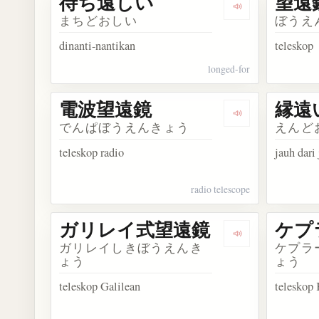
待ち遠しい
望遠
Dengarkan kos
まちどおしい
ぼうえ
dinanti-nantikan
teleskop
longed-for
電波望遠鏡
縁遠
Dengarkan kos
でんぱぼうえんきょう
えんど
teleskop radio
jauh dari
radio telescope
ガリレイ式望遠鏡
ケプ
Dengarkan ko
ガリレイしきぼうえんき
ケプラ
ょう
ょう
teleskop Galilean
teleskop 