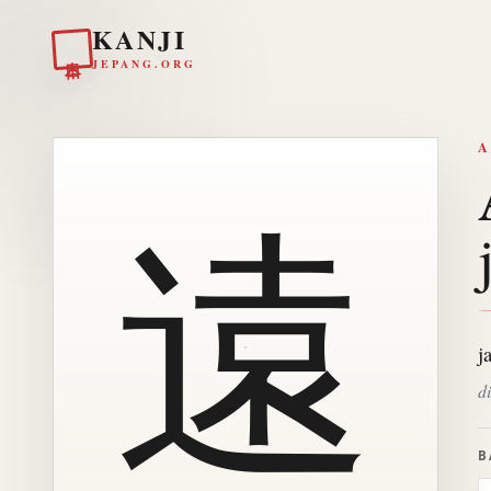
KANJI
日本
JEPANG.ORG
A
遠
j
di
B