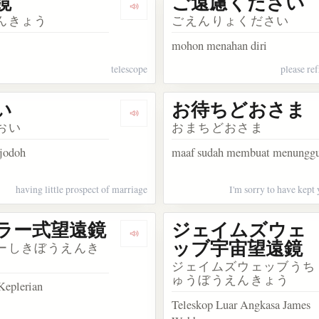
鏡
ご遠慮ください
akata 待ち遠しい
Dengarkan kosakata 望遠鏡
んきょう
ごえんりょください
mohon menahan diri
telescope
please re
い
お待ちどおさま
akata 電波望遠鏡
Dengarkan kosakata 縁遠い
おい
おまちどおさま
 jodoh
maaf sudah membuat menungg
having little prospect of marriage
I'm sorry to have kept
ラー式望遠鏡
ジェイムズウェ
sakata ガリレイ式望遠鏡
Dengarkan kosakata ケプラー式望遠鏡
ッブ宇宙望遠鏡
ーしきぼうえんき
ジェイムズウェッブうち
ゅうぼうえんきょう
Keplerian
Teleskop Luar Angkasa James