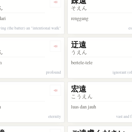
疎遠
kata 永遠
Dengarkan kosakata 敬遠
ん
そえん
ari
renggang
ving (the batter) an "intentional walk"
e
迂遠
kata 以遠
Dengarkan kosakata 深遠
ん
うえん
m
bertele-tele
profound
ignorant (o
宏遠
kata 間遠
Dengarkan kosakata 久遠
こうえん
n
luas dan jauh
eternity
vast and 