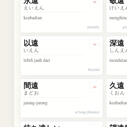
永遠
敬遠
Dengarkan kosa
えいえん
けいえ
keabadian
menghind
eternity
gi
以遠
深遠
Dengarkan kosa
いえん
しんえ
lebih jauh dari
mendala
beyond
間遠
久遠
Dengarkan kosa
まどお
くおん
jarang-jarang
keabadia
at long distance