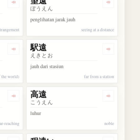
望遠
Dengarkan kosakata 疎遠
Dengarkan kos
ぼうえん
penglihatan jarak jauh
strangement
seeing at a distance
駅遠
Dengarkan kosakata 迂遠
Dengarkan kos
えきとお
jauh dari stasiun
f the world)
far from a station
高遠
Dengarkan kosakata 宏遠
Dengarkan kos
こうえん
luhur
far-reaching
noble