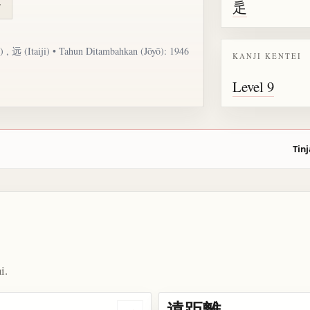
辵
お
i) , 远 (Itaiji) • Tahun Ditambahkan (Jōyō): 1946
KANJI KENTEI
Level 9
Tinj
i.
遠距離