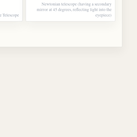
Newtonian telescope (having a secondary
mirror at 45 degrees, reflecting light into the
 Telescope
eyepiece)