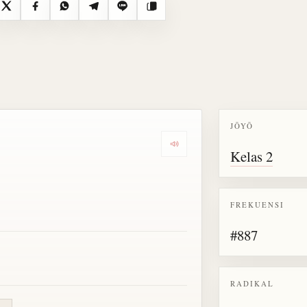
X
Facebook
WhatsApp
Telegram
Line
Salin
JŌYŌ
Dengarkan semua bacaan untu
Kelas 2
FREKUENSI
#887
RADIKAL