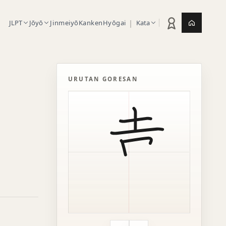
|
JLPT
Jōyō
Jinmeiyō
Kanken
Hyōgai
Kata
Statistik latihan
Jepang.or
URUTAN GORESAN