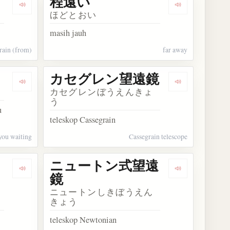
程遠い
Dengarkan kosakata ご遠慮ください
Dengarkan ko
ほどとおい
masih jauh
frain (from)
far away
カセグレン望遠鏡
Dengarkan kosakata お待ちどおさま
Dengarkan 
カセグレンぼうえんきょ
う
u
teleskop Cassegrain
 you waiting
Cassegrain telescope
ニュートン式望遠
Dengarkan kosakata ジェイムズウェッブ宇宙望遠鏡
Dengarkan 
鏡
ニュートンしきぼうえん
きょう
teleskop Newtonian