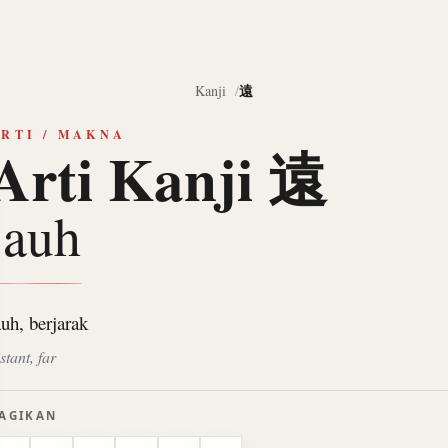
遠
Kanji
RTI / MAKNA
Arti Kanji 遠
jauh
auh, berjarak
stant, far
AGIKAN