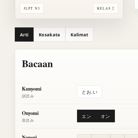
JLPT N3
KELAS 2
Arti
Kosakata
Kalimat
Bacaan
Kunyomi
とお.い
訓読み
Onyomi
エン
オン
音読み
Nanori