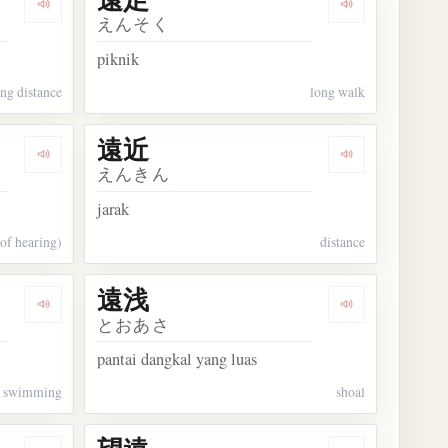
Dengarkan kosakata 遠距離
Dengarkan kos
えんそく
piknik
ong distance
long walk
遠近
Dengarkan kosakata 遠い
Dengarkan kos
えんきん
jarak
(of hearing)
distance
遠浅
Dengarkan kosakata 遠泳
Dengarkan kos
とおあさ
pantai dangkal yang luas
e swimming
shoal