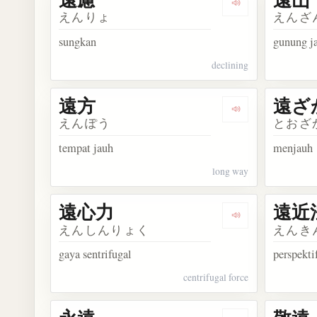
Dengarkan kosa
えんりょ
えんざ
sungkan
gunung j
declining
遠方
遠ざ
Dengarkan kosa
えんぽう
とおざ
tempat jauh
menjauh
long way
遠心力
遠近
Dengarkan kosa
えんしんりょく
えんき
gaya sentrifugal
perspekti
centrifugal force