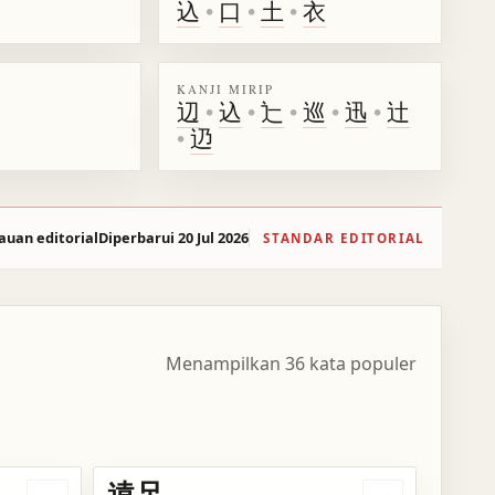
込
•
口
•
土
•
衣
KANJI MIRIP
辺
•
込
•
辷
•
巡
•
迅
•
辻
•
辸
auan editorial
Diperbarui 20 Jul 2026
STANDAR EDITORIAL
Menampilkan 36 kata populer
遠足