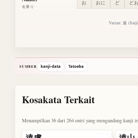
お
おに
ど
ど
名乗り
Varian: 逺 (Itaij
kanji-data
Tatoeba
SUMBER
Kosakata Terkait
Menampilkan 36 dari 264 entri yang mengandung kanji in
遠慮
遠山