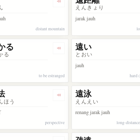
kata 遠慮
Dengarkan kosakata 遠山
ん
えんきょり
auh
jarak jauh
distant mountain
l
かる
遠い
kata 遠方
Dengarkan kosakata 遠ざかる
かる
とおい
jauh
to be estranged
hard 
法
遠泳
kata 遠心力
Dengarkan kosakata 遠近法
んほう
えんえい
f
renang jarak jauh
perspective
long-distanc