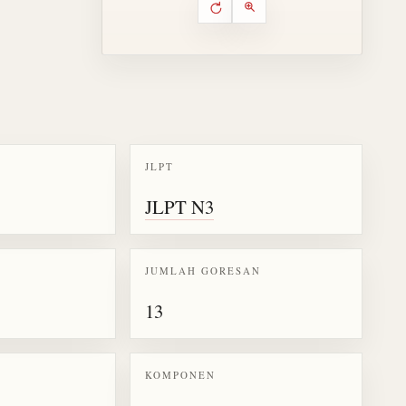
Putar ulang animasi
Kontrol animasi urutan goresa
Perbesar animasi
JLPT
k kanji 遠
JLPT N3
JUMLAH GORESAN
13
KOMPONEN