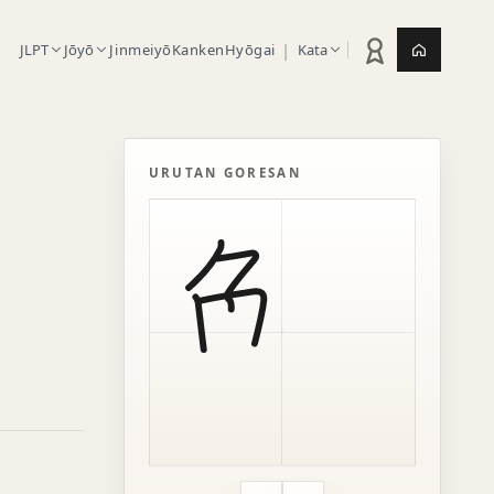
|
JLPT
Jōyō
Jinmeiyō
Kanken
Hyōgai
Kata
Statistik latihan
Jepang.or
URUTAN GORESAN