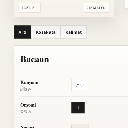
JLPT N1
JINMEIYŌ
Arti
Kosakata
Kalimat
Bacaan
Kunyomi
こい
訓読み
Onyomi
リ
音読み
Nanori