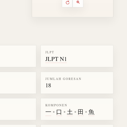
Putar ulang animasi
Kontrol animasi urutan goresa
Perbesar animasi
JLPT
JLPT N1
k kanji 鯉
JUMLAH GORESAN
18
KOMPONEN
一
•
口
•
土
•
田
•
魚