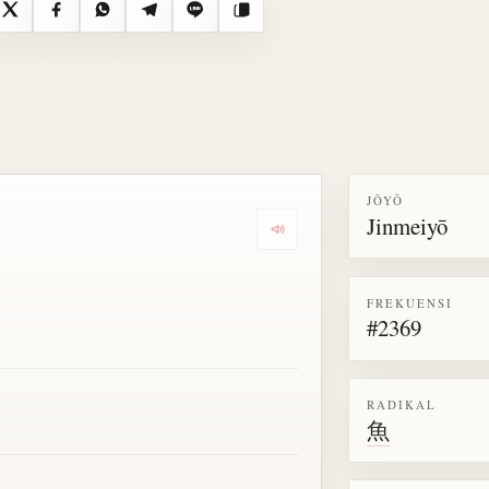
X
Facebook
WhatsApp
Telegram
Line
Salin
JŌYŌ
Jinmeiyō
Dengarkan semua bacaan untu
FREKUENSI
#2369
RADIKAL
魚