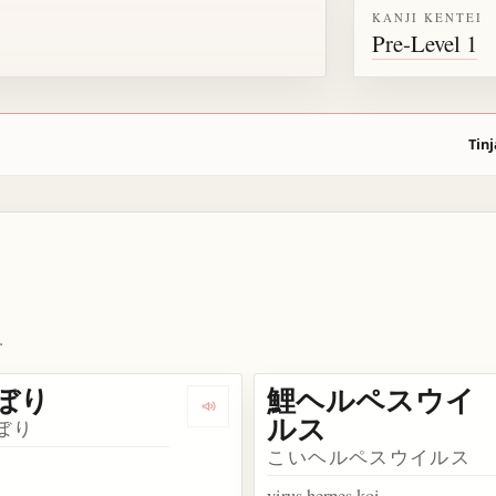
KANJI KENTEI
Pre-Level 1
Tinj
.
ぼり
鯉ヘルペスウイ
ata 鯉
Dengarkan kosakata 鯉のぼり
ルス
ぼり
こいヘルペスウイルス
i
virus herpes koi