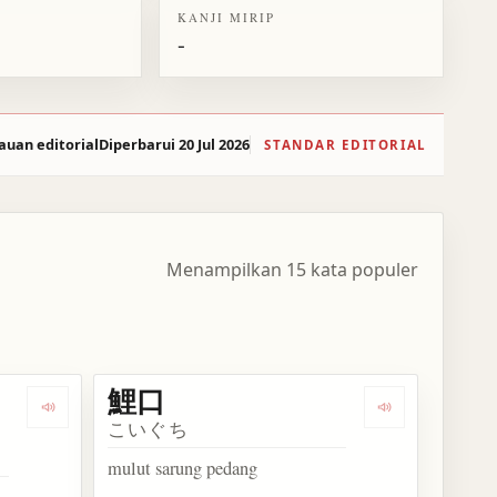
KANJI MIRIP
-
auan editorial
Diperbarui 20 Jul 2026
STANDAR EDITORIAL
Menampilkan 15 kata populer
鯉口
Dengarkan kosakata 鯉ヘルペスウイルス
Dengarkan kos
こいぐち
mulut sarung pedang