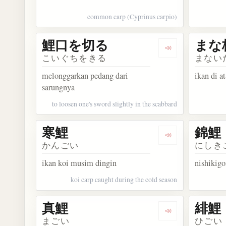
common carp (Cyprinus carpio)
鯉口を切る
まな
Dengarkan kos
こいぐちをきる
まない
melonggarkan pedang dari
ikan di a
sarungnya
to loosen one's sword slightly in the scabbard
寒鯉
錦鯉
Dengarkan kosa
かんごい
にしき
ikan koi musim dingin
nishikigo
koi carp caught during the cold season
真鯉
緋鯉
Dengarkan kosa
まごい
ひごい