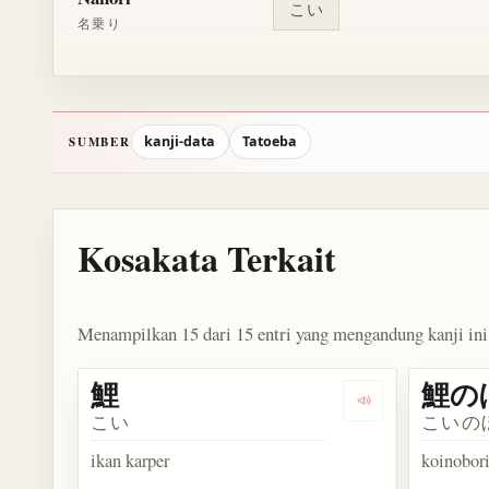
こい
名乗り
kanji-data
Tatoeba
SUMBER
Kosakata Terkait
Menampilkan 15 dari 15 entri yang mengandung kanji ini
鯉
鯉の
Dengarkan kosak
こい
こいの
ikan karper
koinobor