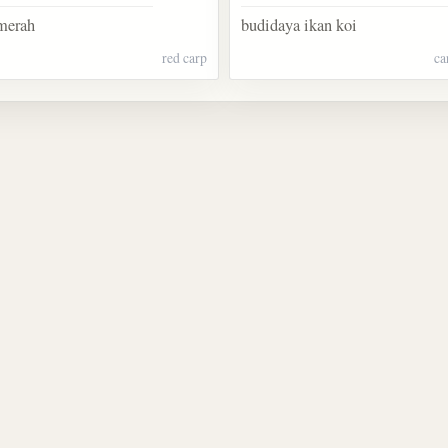
 merah
budidaya ikan koi
red carp
ca