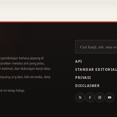
Cari kanji
i pembelajar bahasa Jepang di
API
akter melalui arti yang jelas,
 kalimat, dan dukungan kanji-data.
STANDAR EDITORIA
dan, bila tersedia, data
.Jepang.org
PRIVASI
DISCLAIMER
 ini tetap hidup.
X
Facebook
Instagram
You