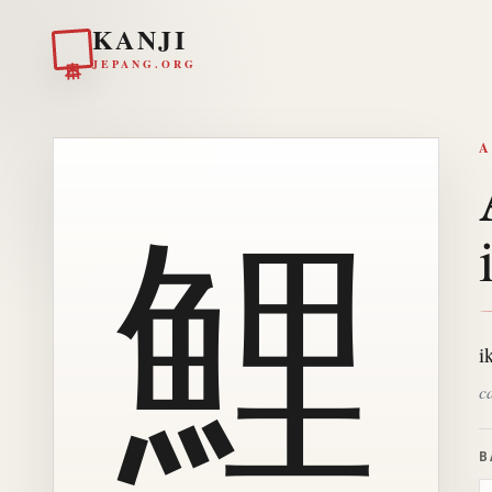
KANJI
日本
JEPANG.ORG
A
鯉
i
c
B