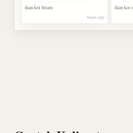
ikan koi hitam
ikan koi
black carp