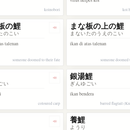
koinobori
koi 
板の鯉
まな板の上の鯉
akata 鯉口を切る
Dengarkan kosakata まな板の鯉
たのこい
まないたのうえのこい
tas talenan
ikan di atas talenan
someone doomed to their fate
someone doomed to
銀湯鯉
kata 寒鯉
Dengarkan kosakata 錦鯉
ごい
ぎんゆごい
i
ikan bendera
coloured carp
barred flagtail (K
養鯉
kata 真鯉
Dengarkan kosakata 緋鯉
ようり