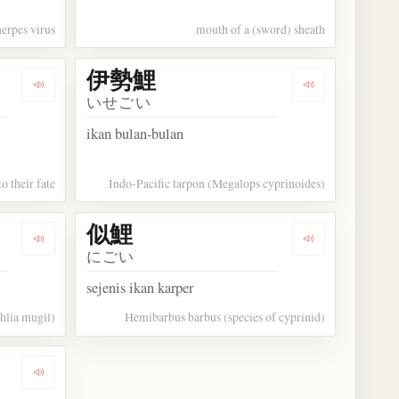
herpes virus
mouth of a (sword) sheath
伊勢鯉
Dengarkan kosakata まな板の上の鯉
Dengarkan ko
いせごい
ikan bulan-bulan
 their fate
Indo-Pacific tarpon (Megalops cyprinoides)
似鯉
Dengarkan kosakata 銀湯鯉
Dengarkan kos
にごい
sejenis ikan karper
uhlia mugil)
Hemibarbus barbus (species of cyprinid)
Dengarkan kosakata 養鯉