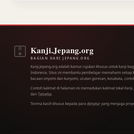
Kanji.Jepang.org
日
本
BAGIAN DARI JEPANG.ORG
Kanji.Jepang.org adalah kamus rujukan khusus untuk kanji bag
Indonesia. Situs ini membantu pembelajar memahami setiap kar
bacaan onyomi dan kunyomi, urutan goresan, kosakata, contoh
Contoh kalimat di halaman ini memadukan kalimat lokal
Kanji
dari
Tatoeba
.
Terima kasih khusus kepada para
donatur
yang menjaga proyek