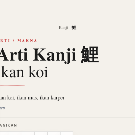
鯉
Kanji
RTI / MAKNA
Arti Kanji 鯉
ikan koi
kan koi, ikan mas, ikan karper
arp
AGIKAN