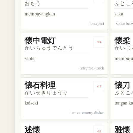
Dengarkan kosa
おもう
ふとこ
membayangkan
saku
to expect
space betw
懐中電灯
懐柔
Dengarkan kos
かいちゅうでんとう
かいじ
senter
membuju
(electric) torch
懐石料理
懐刀
Dengarkan kos
かいせきりょうり
ふとこ
kaiseki
tangan k
tea-ceremony dishes
述懐
雅懐