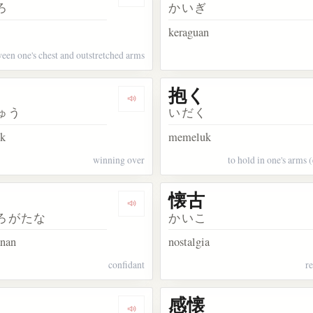
kata 思う
Dengarkan kosakata 懐
ろ
かいぎ
keraguan
een one's chest and outstretched arms
抱く
akata 懐中電灯
Dengarkan kosakata 懐柔
ゅう
いだく
k
memeluk
winning over
to hold in one's arms (
懐古
akata 懐石料理
Dengarkan kosakata 懐刀
ろがたな
かいこ
anan
nostalgia
confidant
r
感懐