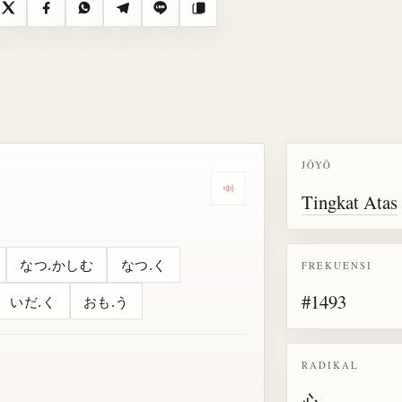
X
Facebook
WhatsApp
Telegram
Line
Salin
JŌYŌ
Dengarkan semua bacaan untu
Tingkat Atas
なつ.かしむ
なつ.く
FREKUENSI
#1493
いだ.く
おも.う
RADIKAL
心