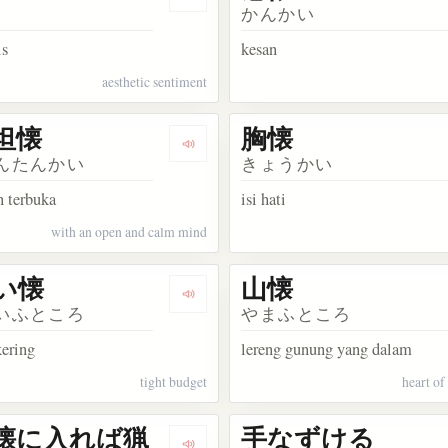
kata 述懐
Dengarkan kosakata 雅懐
かんかい
is
kesan
aesthetic sentiment
坦懐
胸懐
kata 旧懐
Dengarkan kosakata 虚心坦懐
んたんかい
きょうかい
n terbuka
isi hati
with an open and calm mind
い懐
山懐
kata 襟懐
Dengarkan kosakata 苦しい懐
いふところ
やまふところ
kering
lereng gunung yang dalam
tight budget
heart of
懐に入れば猟
手なずける