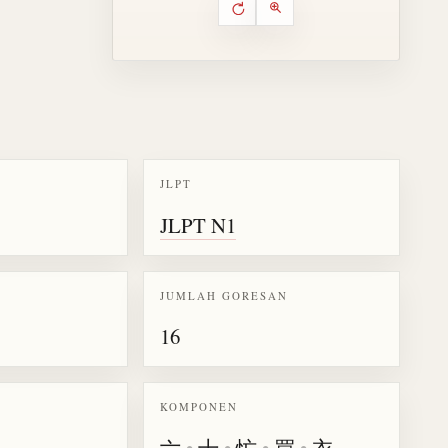
Putar ulang animasi
Kontrol animasi urutan goresa
Perbesar animasi
JLPT
k kanji 懐
JLPT N1
JUMLAH GORESAN
16
KOMPONEN
亠
•
十
•
忙
•
買
•
衣