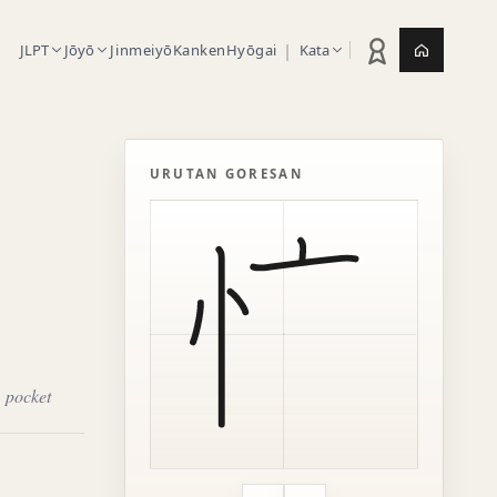
|
JLPT
Jōyō
Jinmeiyō
Kanken
Hyōgai
Kata
Statistik latihan
Jepang.or
URUTAN GORESAN
, pocket