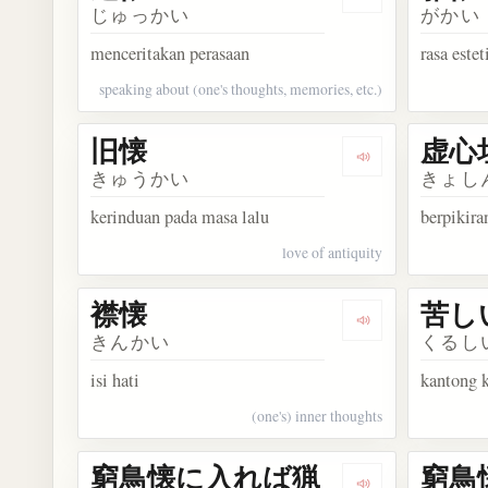
Dengarkan kosa
じゅっかい
がかい
menceritakan perasaan
rasa estet
speaking about (one's thoughts, memories, etc.)
旧懐
虚心
Dengarkan kosa
きゅうかい
きょし
kerinduan pada masa lalu
berpikira
love of antiquity
襟懐
苦し
Dengarkan kosa
きんかい
くるし
isi hati
kantong 
(one's) inner thoughts
窮鳥懐に入れば猟
窮鳥