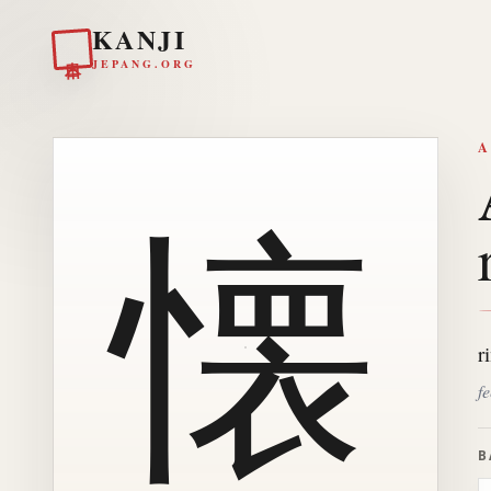
KANJI
日本
JEPANG.ORG
A
懐
r
f
B