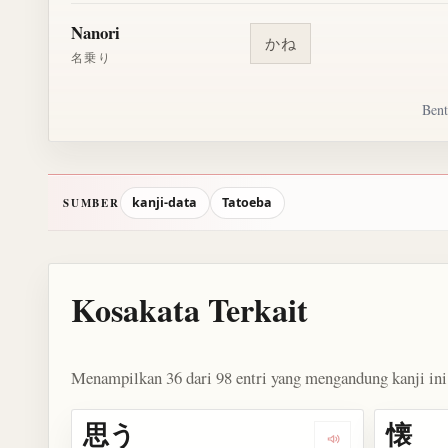
Nanori
かね
名乗り
Bent
kanji-data
Tatoeba
SUMBER
Kosakata Terkait
Menampilkan 36 dari 98 entri yang mengandung kanji ini
思う
懐