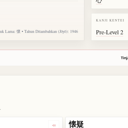
KANJI KENTEI
Pre-Level 2
uk Lama: 懷 • Tahun Ditambahkan (Jōyō): 1946
Tinj
.
懐疑