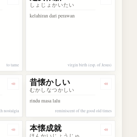
れば猟師も殺さず
Dengarkan kosakata 手なずける
Dengarkan ko
しょじょかいたい
kelahiran dari perawan
to tame
virgin birth (esp. of Jesus)
昔懐かしい
Dengarkan kosakata 昔を懐かしむ
Dengarkan k
むかしなつかしい
rindu masa lalu
th nostalgia
reminiscent of the good old times
本懐成就
Dengarkan kosakata 方法的懐疑
Dengarkan ko
ほんかいじょうじゅ