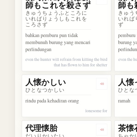
Dengarkan 
師もこれを殺さず
師も
きゅうちょうふところに
きゅう
いればりょうしもこれを
いれば
ころさず
ず
bahkan pemburu pun tidak
pemburu
membunuh burung yang mencari
burung y
perlindungan
perlindu
even the hunter will refrain from killing the bird
even the hu
that has flown to him for shelter
人懐かしい
人懐
Dengarkan kos
ひとなつかしい
ひとな
rindu pada kehadiran orang
ramah
lonesome for
代理懐胎
茶懐
Dengarkan kos
だいりかいたい
ちゃか