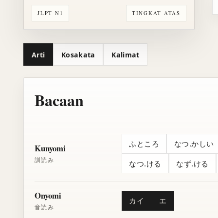
JLPT N1
TINGKAT ATAS
Arti
Kosakata
Kalimat
Bacaan
ふところ
なつ.かしい
Kunyomi
訓読み
なつ.ける
なず.ける
Onyomi
カイ
エ
音読み