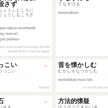
kosakata 窮鳥懐に入れば猟師もこれを殺さず
Dengarkan kosakata 窮鳥懐に入
殺さず
てなずける
ちょうふところに
menjinakkan
りょうしもころさ
 pun takkan membunuh
ang mencari
ngan padanya
nter will refrain from killing the bird
that has flown to him for shelter
っこい
昔を懐かしむ
akata 人懐かしい
Dengarkan kosakata 人懐っこい
つっこい
むかしをなつかしむ
merindukan masa lalu
friendly
to view the past wi
石
方法的懐疑
akata 代理懐胎
Dengarkan kosakata 茶懐石
いせき
ほうほうてきかいぎ