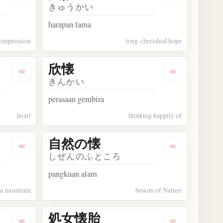
Dengarkan kosakata 感懐
Dengarkan kos
きゅうかい
harapan lama
impression
long-cherished hope
欣懐
Dengarkan kosakata 胸懐
Dengarkan kos
きんかい
perasaan gembira
heart
thinking happily of
自然の懐
Dengarkan kosakata 山懐
Dengarkan ko
しぜんのふところ
pangkuan alam
 a mountain
bosom of Nature
処女懐胎