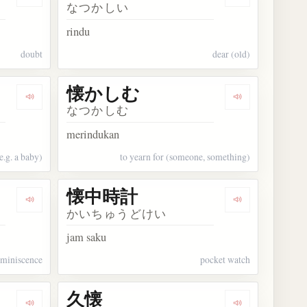
Dengarkan kosakata 懐疑
Dengarkan ko
なつかしい
rindu
doubt
dear (old)
懐かしむ
Dengarkan kosakata 抱く
Dengarkan ko
なつかしむ
merindukan
e.g. a baby)
to yearn for (someone, something)
懐中時計
Dengarkan kosakata 懐古
Dengarkan ko
かいちゅうどけい
jam saku
eminiscence
pocket watch
久懐