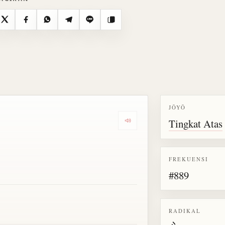
X
Facebook
WhatsApp
Telegram
Line
Salin
JŌYŌ
Tingkat Atas
Dengarkan semua bacaan untu
FREKUENSI
#889
RADIKAL