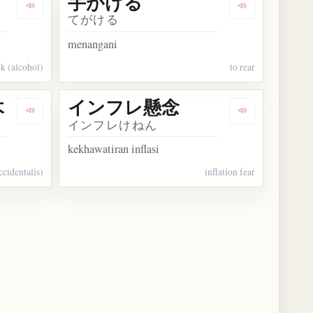
手がける
Dengarkan kosakata 引っ掛ける
Dengarkan ko
てがける
menangani
nk (alcohol)
to rear
木
インフレ懸念
Dengarkan kosakata アメリカ篠懸の木
Dengarkan k
インフレけねん
kekhawatiran inflasi
cidentalis)
inflation fear