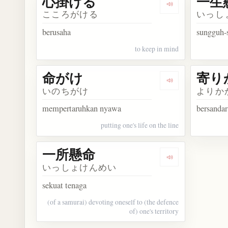
心掛ける
一生
Dengarkan kos
こころがける
いっし
berusaha
sungguh-
to keep in mind
命がけ
寄り
Dengarkan kosa
いのちがけ
よりか
mempertaruhkan nyawa
bersandar
putting one's life on the line
一所懸命
Dengarkan kos
いっしょけんめい
sekuat tenaga
(of a samurai) devoting oneself to (the defence
of) one's territory