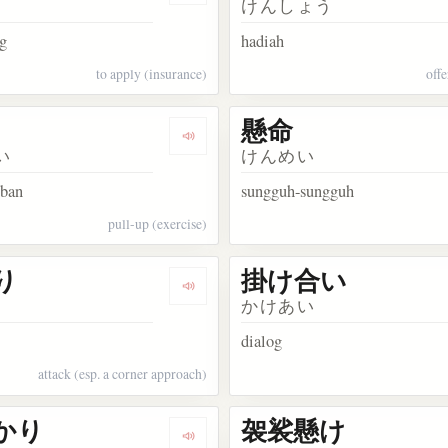
けんしょう
g
hadiah
to apply (insurance)
offe
懸命
kata 掛かる
Dengarkan kosakata 懸垂
い
けんめい
eban
sungguh-sungguh
pull-up (exercise)
り
掛け合い
akata 駆け引き
Dengarkan kosakata 掛かり
かけあい
dialog
attack (esp. a corner approach)
かり
袈裟懸け
kata 弓懸け
Dengarkan kosakata 橋掛かり