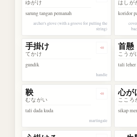
ゆがけ
はしが
sarung tangan pemanah
koridor 
archer's glove (with a groove for pulling the
cove
string)
bac
手掛け
首懸
Dengarkan kosa
てかけ
こうが
gundik
tali lehe
handle
鞅
心が
Dengarkan kosak
むながい
こころ
tali dada kuda
sikap me
martingale