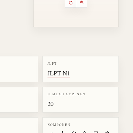
Putar ulang animasi
Kontrol animasi urutan goresa
Perbesar animasi
JLPT
JLPT N1
k kanji 懸
JUMLAH GORESAN
20
KOMPONEN