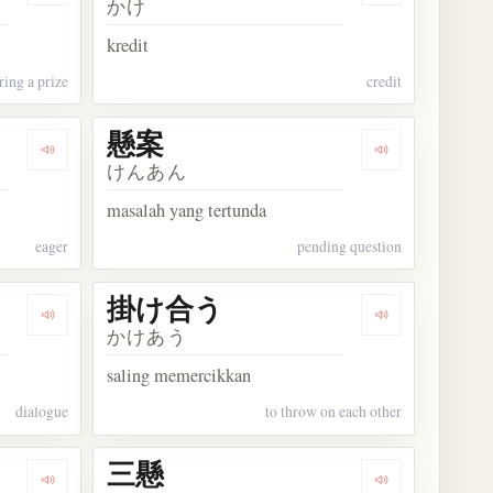
かけ
kredit
ring a prize
credit
懸案
Dengarkan kosakata 懸命
Dengarkan kos
けんあん
masalah yang tertunda
eager
pending question
掛け合う
Dengarkan kosakata 掛け合い
Dengarkan ko
かけあう
saling memercikkan
dialogue
to throw on each other
三懸
Dengarkan kosakata 袈裟懸け
Dengarkan kos