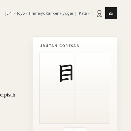
|
JLPT
Jōyō
Jinmeiyō
Kanken
Hyōgai
Kata
Statistik latihan
Jepang.or
URUTAN GORESAN
erpisah