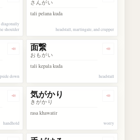
さんがい
tali pelana kuda
 diagonally
he shoulder
headstall, martingale, and crupper
面繋
Dengarkan kosakata 倒懸
Dengarkan kos
おもがい
tali kepala kuda
pside down
headstall
気がかり
Dengarkan kosakata 手掛かり
Dengarkan ko
きがかり
rasa khawatir
handhold
worry