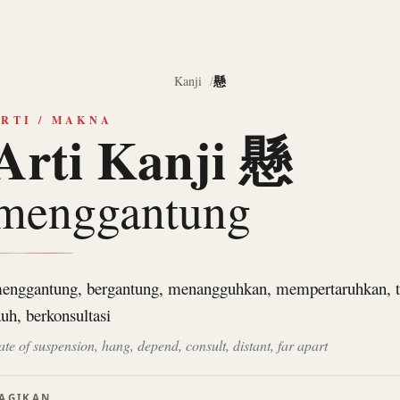
懸
Kanji
RTI / MAKNA
Arti Kanji 懸
menggantung
enggantung, bergantung, menangguhkan, mempertaruhkan, t
auh, berkonsultasi
tate of suspension, hang, depend, consult, distant, far apart
AGIKAN