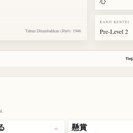
心
KANJI KENTEI
Pre-Level 2
Tahun Ditambahkan (Jōyō): 1946
Tinj
i.
る
懸賞
kata 懸念
Dengarkan kosakata 掛ける