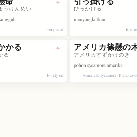
懸命
引っ掛ける
akata 心掛ける
Dengarkan kosakata 一生懸命
ょうけんめい
ひっかける
sungguh
menyangkutkan
very hard
to dri
かかる
アメリカ篠懸の
kata 命がけ
Dengarkan kosakata 寄りかかる
かる
アメリカすずかけのき
pohon sycamore amerika
to rely on
American sycamore (Platanus oc
akata 一所懸命