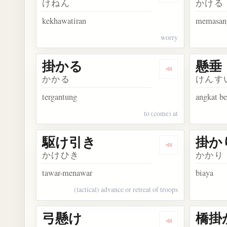
けねん
かける
kekhawatiran
memasan
worry
掛かる
懸垂
Dengarkan kosa
かかる
けんす
tergantung
angkat b
to (come) at
駆け引き
掛か
Dengarkan kos
かけひき
かかり
tawar-menawar
biaya
(tactical) advance or retreat of troops
弓懸け
橋掛
Dengarkan kosa