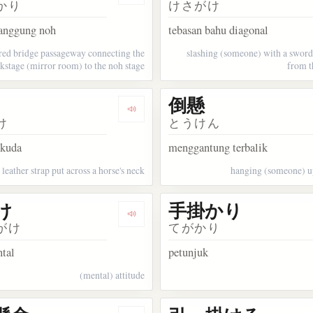
かり
けさがけ
panggung noh
tebasan bahu diagonal
red bridge passageway connecting the
slashing (someone) with a sword
kstage (mirror room) to the noh stage
from t
倒懸
kata 手掛け
Dengarkan kosakata 首懸
け
とうけん
r kuda
menggantung terbalik
leather strap put across a horse's neck
hanging (someone) u
け
手掛かり
ata 鞅
Dengarkan kosakata 心がけ
がけ
てがかり
ntal
petunjuk
(mental) attitude