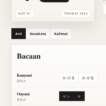
JLPT N1
TINGKAT ATAS
Arti
Kosakata
Kalimat
Bacaan
Kunyomi
か.ける
か.かる
訓読み
Onyomi
ケン
ケ
音読み