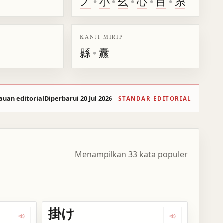
ノ
•
小
•
幺
•
心
•
目
•
糸
KANJI MIRIP
縣
•
纛
auan editorial
Diperbarui 20 Jul 2026
STANDAR EDITORIAL
Menampilkan 33 kata populer
掛け
Dengarkan kosakata 懸賞
Dengarkan kos