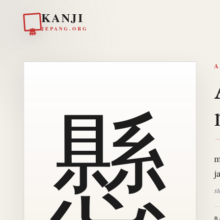
KANJI
日本
JEPANG.ORG
A
懸
m
j
s
B