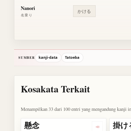
Nanori
かける
名乗り
kanji-data
Tatoeba
SUMBER
Kosakata Terkait
Menampilkan 33 dari 100 entri yang mengandung kanji in
懸念
掛け
Dengarkan kosa