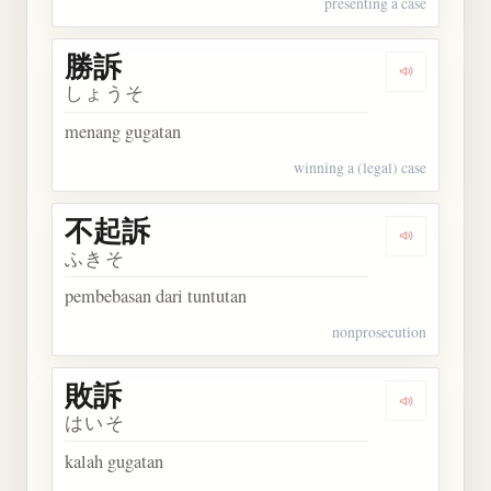
presenting a case
勝訴
Dengarkan 
しょうそ
menang gugatan
winning a (legal) case
不起訴
Dengarkan
ふきそ
pembebasan dari tuntutan
nonprosecution
敗訴
Dengarkan 
はいそ
kalah gugatan