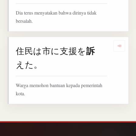
Dia terus menyatakan bahwa dirinya tidak
bersalah.
訴
住民は市に支援を
Denga
えた。
Warga memohon bantuan kepada pemerintah
kota.