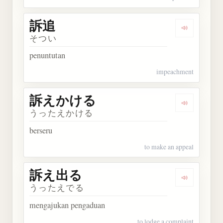
訴追
Dengarkan 
そつい
penuntutan
impeachment
訴えかける
Dengarka
うったえかける
berseru
to make an appeal
訴え出る
Dengarkan
うったえでる
mengajukan pengaduan
to lodge a complaint