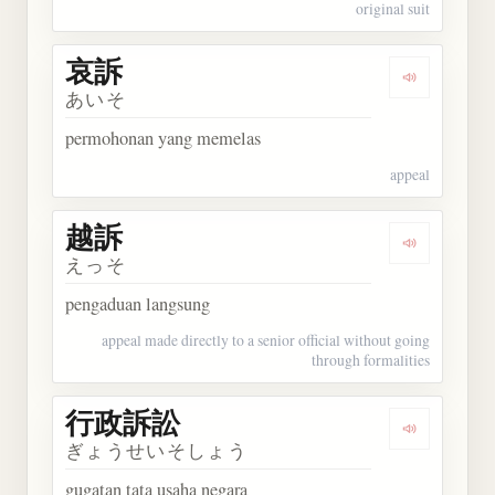
original suit
哀訴
Dengarkan 
あいそ
permohonan yang memelas
appeal
越訴
Dengarkan 
えっそ
pengaduan langsung
appeal made directly to a senior official without going
through formalities
行政訴訟
Dengarkan
ぎょうせいそしょう
gugatan tata usaha negara