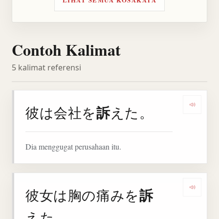
LIHAT SEMUA KOSAKATA
Contoh Kalimat
5 kalimat referensi
訴
彼は会社を
えた。
Denga
Dia menggugat perusahaan itu.
訴
彼女は胸の痛みを
Denga
えた。