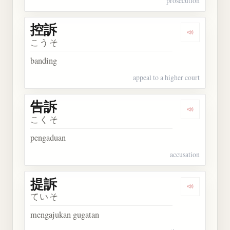
prosecution
控訴
Dengarkan 
こうそ
banding
appeal to a higher court
告訴
Dengarkan 
こくそ
pengaduan
accusation
提訴
Dengarkan 
ていそ
mengajukan gugatan