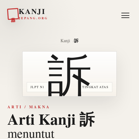
KANJI
日本
JEPANG.ORG
訴
Kanji
訴
JLPT N1
TINGKAT ATAS
ARTI / MAKNA
Arti Kanji 訴
menuntut