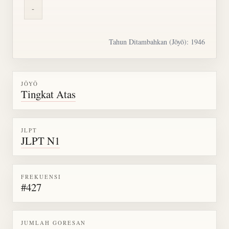
-
Tahun Ditambahkan (Jōyō): 1946
JŌYŌ
Tingkat Atas
JLPT
JLPT N1
FREKUENSI
#427
JUMLAH GORESAN