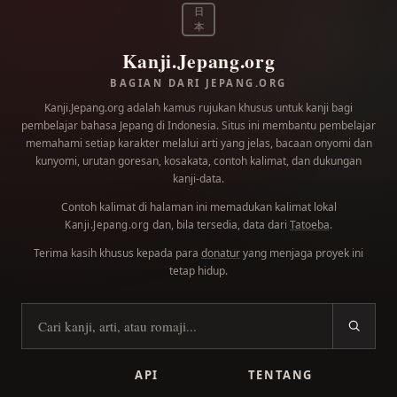
日
本
Kanji.Jepang.org
BAGIAN DARI JEPANG.ORG
Kanji.Jepang.org adalah kamus rujukan khusus untuk kanji bagi
pembelajar bahasa Jepang di Indonesia. Situs ini membantu pembelajar
memahami setiap karakter melalui arti yang jelas, bacaan onyomi dan
kunyomi, urutan goresan, kosakata, contoh kalimat, dan dukungan
kanji-data.
Contoh kalimat di halaman ini memadukan kalimat lokal
dan, bila tersedia, data dari
Tatoeba
.
Kanji.Jepang.org
Terima kasih khusus kepada para
donatur
yang menjaga proyek ini
tetap hidup.
Cari kanji
API
TENTANG