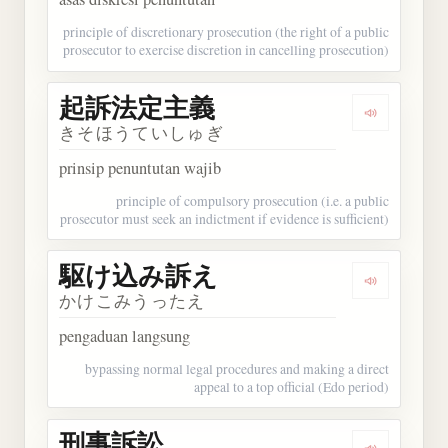
principle of discretionary prosecution (the right of a public
prosecutor to exercise discretion in cancelling prosecution)
起訴法定主義
Dengarka
きそほうていしゅぎ
prinsip penuntutan wajib
principle of compulsory prosecution (i.e. a public
prosecutor must seek an indictment if evidence is sufficient)
駆け込み訴え
Dengarka
かけこみうったえ
pengaduan langsung
bypassing normal legal procedures and making a direct
appeal to a top official (Edo period)
刑事訴訟