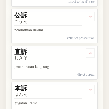
loss of a (legal) case
公訴
Dengarkan 
こうそ
penuntutan umum
(public) prosecution
直訴
Dengarkan 
じきそ
permohonan langsung
direct appeal
本訴
Dengarkan 
ほんそ
gugatan utama