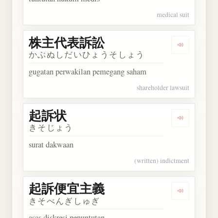
medical suit
株主代表訴訟
Dengarka
かぶぬしだいひょうそしょう
gugatan perwakilan pemegang saham
shareholder lawsuit
起訴状
Dengarkan
きそじょう
surat dakwaan
(written) indictment
起訴便宜主義
Dengarka
きそべんぎしゅぎ
asas diskresi penuntutan