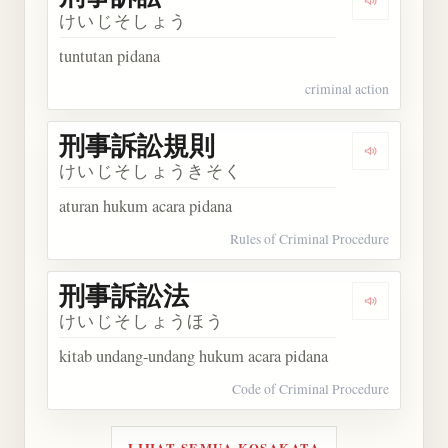
Dengarkan
けいじそしょう
tuntutan pidana
criminal action
刑事訴訟規則
Dengarka
けいじそしょうきそく
aturan hukum acara pidana
Rules of Criminal Procedure
刑事訴訟法
Dengarka
けいじそしょうほう
kitab undang-undang hukum acara pidana
Code of Criminal Procedure