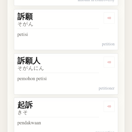
訴願
Dengarkan 
そがん
petisi
petition
訴願人
Dengarkan
そがんにん
pemohon petisi
petitioner
起訴
Dengarkan 
きそ
pendakwaan