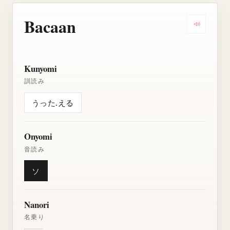
Bacaan
Dengarkan
Kunyomi
訓読み
うった.える
Onyomi
音読み
ソ
Nanori
名乗り