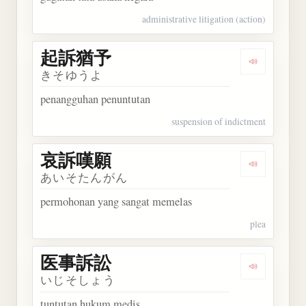
administrative litigation (action)
起訴猶予
Dengarkan
きそゆうよ
penangguhan penuntutan
suspension of indictment
哀訴嘆願
Dengarkan
あいそたんがん
permohonan yang sangat memelas
plea
医事訴訟
Dengarkan
いじそしょう
tuntutan hukum medis