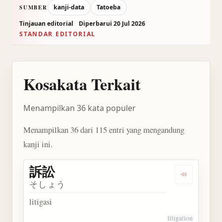
kanji-data
Tatoeba
SUMBER
Tinjauan editorial
Diperbarui 20 Jul 2026
STANDAR EDITORIAL
Kosakata Terkait
Menampilkan 36 kata populer
Menampilkan 36 dari 115 entri yang mengandung
kanji ini.
訴訟
Dengarkan 
そしょう
litigasi
litigation