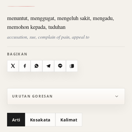
menuntut, menggugat, mengeluh sakit, mengadu,
memohon kepada, tuduhan
accusation, sue, complain of pain, appeal to
BAGIKAN
X
Facebook
WhatsApp
Telegram
Line
Salin
URUTAN GORESAN
Arti
Kosakata
Kalimat