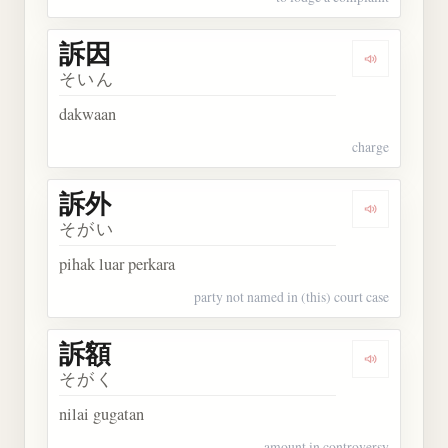
訴因
Dengarkan 
そいん
dakwaan
charge
訴外
Dengarkan 
そがい
pihak luar perkara
party not named in (this) court case
訴額
Dengarkan 
そがく
nilai gugatan
amount in controversy