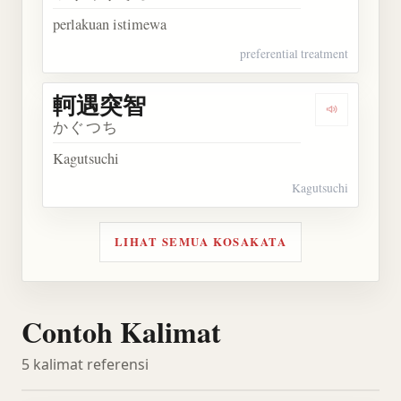
perlakuan istimewa
preferential treatment
軻遇突智
Dengarkan
かぐつち
Kagutsuchi
Kagutsuchi
LIHAT SEMUA KOSAKATA
Contoh Kalimat
5 kalimat referensi