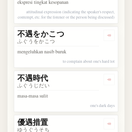
ekspresi tingkat kesopanan
attitudinal expression (indicating the speaker's respect,
contempt, etc. for the listener or the person being discussed)
不遇をかこつ
Dengarka
ふぐうをかこつ
mengeluhkan nasib buruk
to complain about one's hard lot
不遇時代
Dengarkan
ふぐうじだい
masa-masa sulit
one's dark days
優遇措置
Dengarkan
ゆうぐうそち