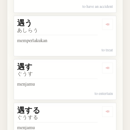
to have an accident
遇う
Dengarkan 
あしらう
memperlakukan
to treat
遇す
Dengarkan 
ぐうす
menjamu
to entertain
遇する
Dengarkan
ぐうする
menjamu