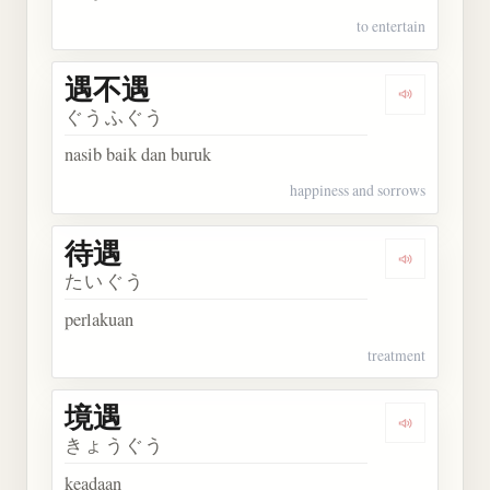
to entertain
遇不遇
Dengarkan
ぐうふぐう
nasib baik dan buruk
happiness and sorrows
待遇
Dengarkan 
たいぐう
perlakuan
treatment
境遇
Dengarkan 
きょうぐう
keadaan