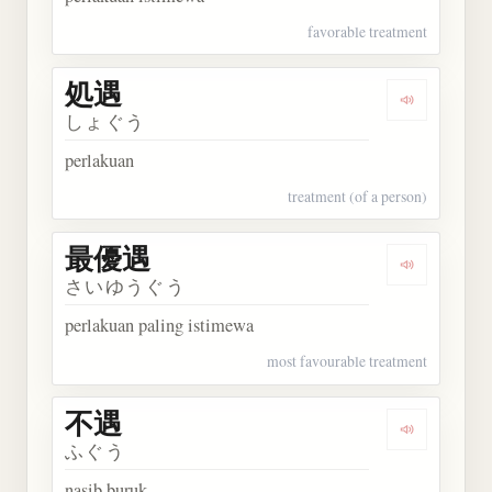
favorable treatment
処遇
Dengarkan 
しょぐう
perlakuan
treatment (of a person)
最優遇
Dengarkan
さいゆうぐう
perlakuan paling istimewa
most favourable treatment
不遇
Dengarkan 
ふぐう
nasib buruk