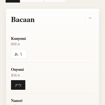
Bacaan
Dengarkan
Kunyomi
訓読み
あ.う
Onyomi
音読み
グウ
Nanori