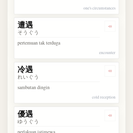
one's circumstances
遭遇
Dengarkan 
そうぐう
pertemuan tak terduga
encounter
冷遇
Dengarkan 
れいぐう
sambutan dingin
cold reception
優遇
Dengarkan 
ゆうぐう
perlakuan istimewa