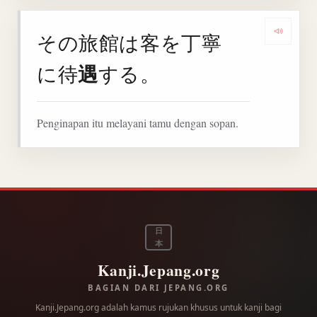
その旅館は客を丁寧
Denga
遇
に待
する。
Penginapan itu melayani tamu dengan sopan.
日
本
Kanji.Jepang.org
BAGIAN DARI JEPANG.ORG
Kanji.Jepang.org adalah kamus rujukan khusus untuk kanji bagi