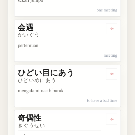
sekali jumpa
one meeting
会遇
Dengarkan 
かいぐう
pertemuan
meeting
ひどい目にあう
Dengarka
ひどいめにあう
mengalami nasib buruk
to have a bad time
奇偶性
Dengarkan
きぐうせい