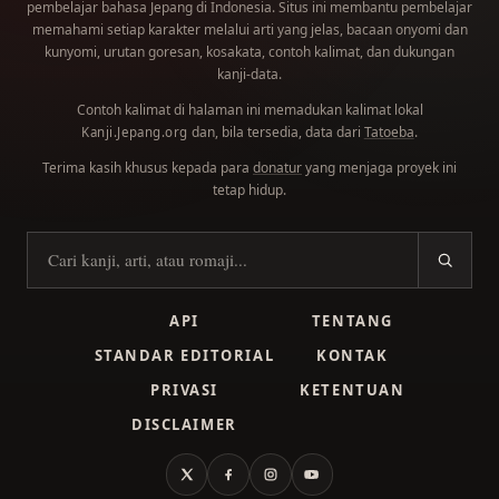
pembelajar bahasa Jepang di Indonesia. Situs ini membantu pembelajar
memahami setiap karakter melalui arti yang jelas, bacaan onyomi dan
kunyomi, urutan goresan, kosakata, contoh kalimat, dan dukungan
kanji-data.
Contoh kalimat di halaman ini memadukan kalimat lokal
dan, bila tersedia, data dari
Tatoeba
.
Kanji.Jepang.org
Terima kasih khusus kepada para
donatur
yang menjaga proyek ini
tetap hidup.
Cari kanji
API
TENTANG
STANDAR EDITORIAL
KONTAK
PRIVASI
KETENTUAN
DISCLAIMER
X
Facebook
Instagram
YouTube