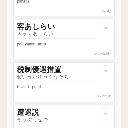
paritas
parity
客あしらい
Dengarka
きゃくあしらい
pelayanan tamu
hospitality
税制優遇措置
Dengarka
ぜいせいゆうぐうそち
insentif pajak
tax break
遭遇説
Dengarkan
そうぐうせつ