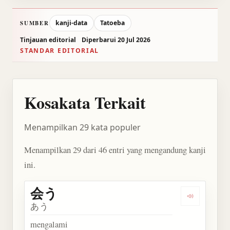
kanji-data
Tatoeba
SUMBER
Tinjauan editorial
Diperbarui 20 Jul 2026
STANDAR EDITORIAL
Kosakata Terkait
Menampilkan 29 kata populer
Menampilkan 29 dari 46 entri yang mengandung kanji
ini.
会う
Dengarkan 
あう
mengalami