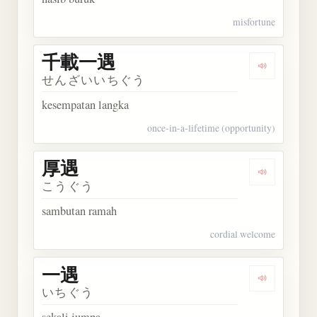
misfortune
千載一遇
Dengarkan
せんざいいちぐう
kesempatan langka
once-in-a-lifetime (opportunity)
厚遇
Dengarkan 
こうぐう
sambutan ramah
cordial welcome
一遇
Dengarkan 
いちぐう