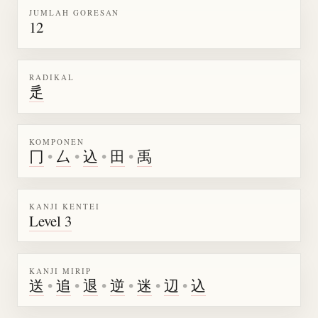
JUMLAH GORESAN
12
RADIKAL
辵
KOMPONEN
冂
•
厶
•
込
•
田
•
禹
KANJI KENTEI
Level 3
KANJI MIRIP
送
•
追
•
退
•
逆
•
迷
•
辺
•
込