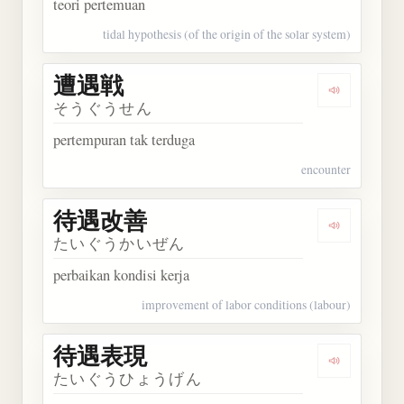
teori pertemuan
tidal hypothesis (of the origin of the solar system)
遭遇戦
Dengarkan
そうぐうせん
pertempuran tak terduga
encounter
待遇改善
Dengarkan
たいぐうかいぜん
perbaikan kondisi kerja
improvement of labor conditions (labour)
待遇表現
Dengarkan
たいぐうひょうげん