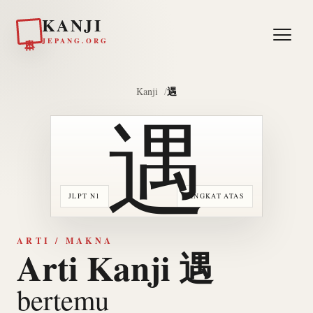
KANJI
日本
JEPANG.ORG
遇
Kanji
遇
JLPT N1
TINGKAT ATAS
ARTI / MAKNA
Arti Kanji 遇
bertemu