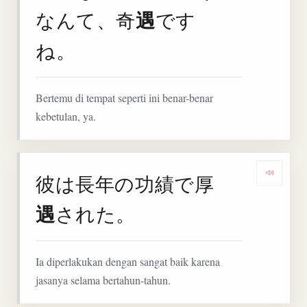
遇
なんて、奇
です
ね。
Bertemu di tempat seperti ini benar-benar
kebetulan, ya.
彼は長年の功績で厚
Denga
遇
された。
Ia diperlakukan dengan sangat baik karena
jasanya selama bertahun-tahun.