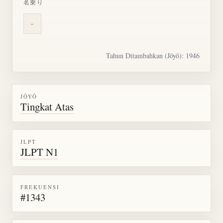
名乗り
-
Tahun Ditambahkan (Jōyō): 1946
JŌYŌ
Tingkat Atas
JLPT
JLPT N1
FREKUENSI
#1343