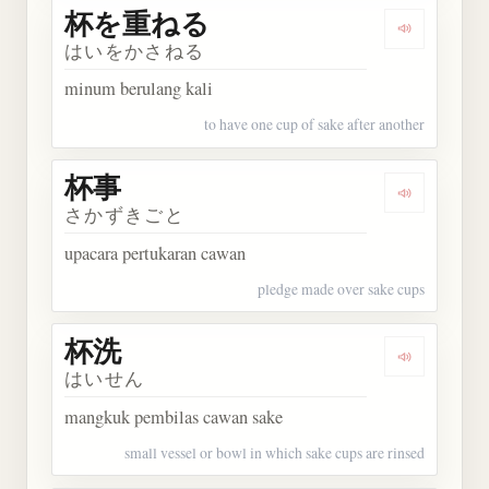
杯を重ねる
Dengarka
はいをかさねる
minum berulang kali
to have one cup of sake after another
杯事
Dengarkan 
さかずきごと
upacara pertukaran cawan
pledge made over sake cups
杯洗
Dengarkan 
はいせん
mangkuk pembilas cawan sake
small vessel or bowl in which sake cups are rinsed