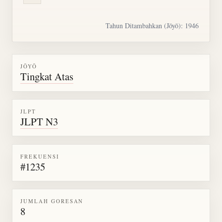
Tahun Ditambahkan (Jōyō): 1946
JŌYŌ
Tingkat Atas
JLPT
JLPT N3
FREKUENSI
#1235
JUMLAH GORESAN
8