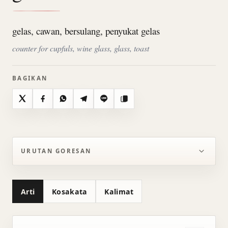
gelas, cawan, bersulang, penyukat gelas
counter for cupfuls, wine glass, glass, toast
BAGIKAN
X
Facebook
WhatsApp
Telegram
Line
Salin
URUTAN GORESAN
Arti
Kosakata
Kalimat