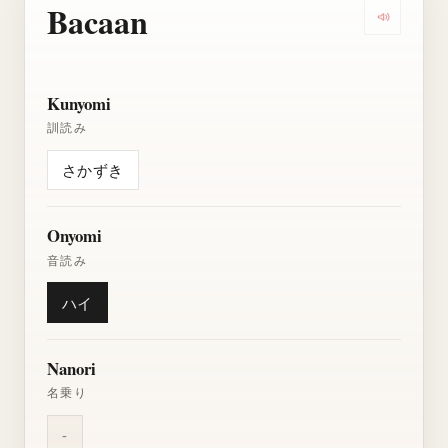
Bacaan
Dengarkan
Kunyomi
訓読み
さかずき
Onyomi
音読み
ハイ
Nanori
名乗り
-