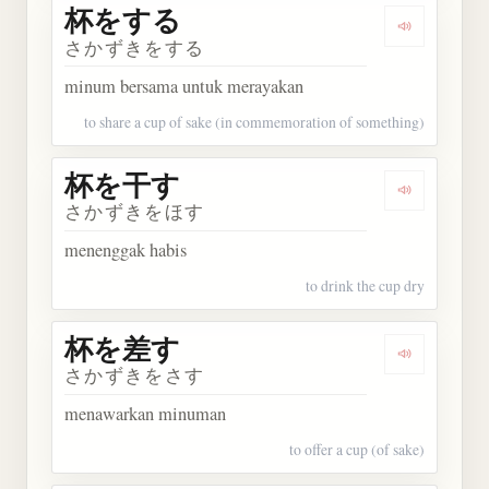
杯をする
Dengarkan
さかずきをする
minum bersama untuk merayakan
to share a cup of sake (in commemoration of something)
杯を干す
Dengarkan
さかずきをほす
menenggak habis
to drink the cup dry
杯を差す
Dengarkan
さかずきをさす
menawarkan minuman
to offer a cup (of sake)