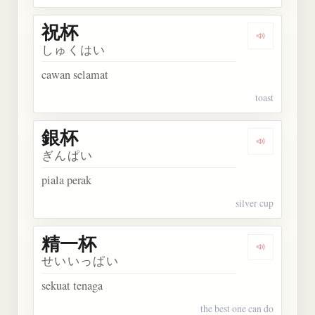
祝杯
Dengarkan 
しゅくはい
cawan selamat
toast
銀杯
Dengarkan 
ぎんぱい
piala perak
silver cup
精一杯
Dengarkan
せいいっぱい
sekuat tenaga
the best one can do