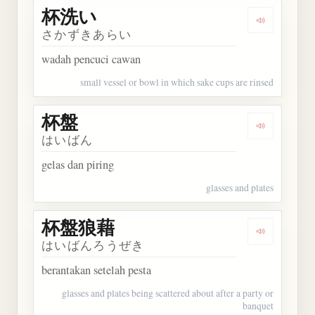
杯洗い
Dengarkan
さかずきあらい
wadah pencuci cawan
small vessel or bowl in which sake cups are rinsed
杯盤
Dengarkan 
はいばん
gelas dan piring
glasses and plates
杯盤狼藉
Dengarkan
はいばんろうぜき
berantakan setelah pesta
glasses and plates being scattered about after a party or
banquet