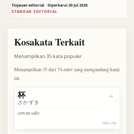
Tinjauan editorial
Diperbarui 20 Jul 2026
STANDAR EDITORIAL
Kosakata Terkait
Menampilkan 35 kata populer
Menampilkan 35 dari 74 entri yang mengandung kanji
ini.
杯
Dengarkan 
さかずき
cawan sake
sake cup