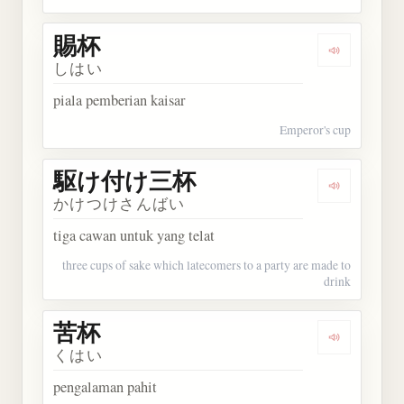
賜杯
Dengarkan 
しはい
piala pemberian kaisar
Emperor's cup
駆け付け三杯
Dengarka
かけつけさんばい
tiga cawan untuk yang telat
three cups of sake which latecomers to a party are made to
drink
苦杯
Dengarkan 
くはい
pengalaman pahit