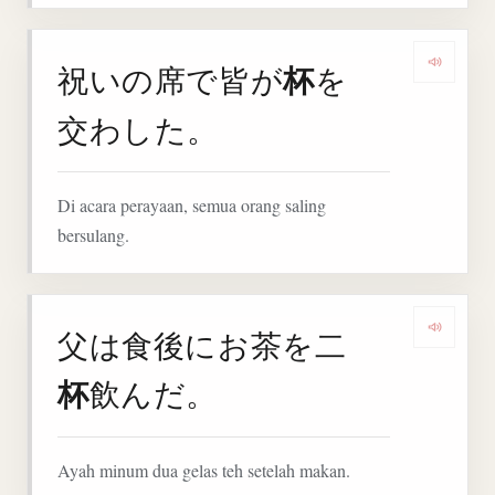
杯
祝いの席で皆が
を
Denga
交わした。
Di acara perayaan, semua orang saling
bersulang.
父は食後にお茶を二
Denga
杯
飲んだ。
Ayah minum dua gelas teh setelah makan.