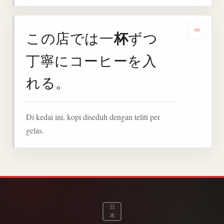
杯
この店では一
ずつ
Deng
丁寧にコーヒーを入
れる。
Di kedai ini, kopi diseduh dengan teliti per
gelas.
日
本