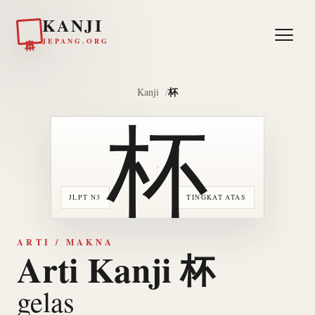
KANJI
日本
JEPANG.ORG
杯
Kanji
杯
JLPT N3
TINGKAT ATAS
ARTI / MAKNA
Arti Kanji 杯
gelas