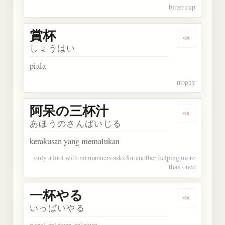
bitter cup
賞杯
Dengarkan 
しょうはい
piala
trophy
阿呆の三杯汁
Dengarka
あほうのさんばいじる
kerakusan yang memalukan
only a fool with no manners asks for another helping more
than once
一杯やる
Dengarkan
いっぱいやる