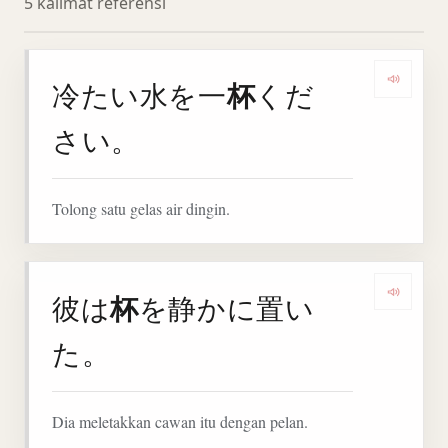
5 kalimat referensi
杯
冷たい水を一
くだ
Denga
さい。
Tolong satu gelas air dingin.
杯
彼は
を静かに置い
Denga
た。
Dia meletakkan cawan itu dengan pelan.