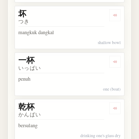
坏
Dengarkan 
つき
mangkuk dangkal
shallow bowl
一杯
Dengarkan 
いっぱい
penuh
one (boat)
乾杯
Dengarkan 
かんぱい
bersulang
drinking one's glass dry