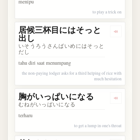
menipu
to play a trick on
居候三杯目にはそっと
Dengark
出し
いそうろうさんばいめにはそっと
だし
tahu diri saat menumpang
the non-paying lodger asks for a third helping of rice with
much hesitation
胸がいっぱいになる
Dengark
むねがいっぱいになる
terharu
to get a lump in one's throat