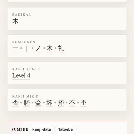
RADIKAL
木
KOMPONEN
一
•
｜
•
ノ
•
木
•
礼
KANJI KENTEI
Level 4
KANJI MIRIP
否
•
肧
•
盃
•
坏
•
抔
•
不
•
丕
kanji-data
Tatoeba
SUMBER