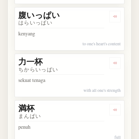
腹いっぱい
Dengarka
はらいっぱい
kenyang
to one's heart's content
力一杯
Dengarkan
ちからいっぱい
sekuat tenaga
with all one's strength
満杯
Dengarkan 
まんぱい
penuh
full