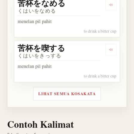
苦杯をなめる
Dengarka
くはいをなめる
menelan pil pahit
to drink a bitter cup
苦杯を喫する
Dengarka
くはいをきっする
menelan pil pahit
to drink a bitter cup
LIHAT SEMUA KOSAKATA
Contoh Kalimat