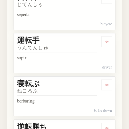
Dengarkan
じてんしゃ
sepeda
bicycle
運転手
Dengarkan
うんてんしゅ
sopir
driver
寝転ぶ
Dengarkan
ねころぶ
berbaring
to lie down
逆転勝ち