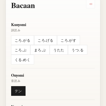
Bacaan
Dengarkan
Kunyomi
訓読み
ころ.がる
ころ.げる
ころ.がす
ころ.ぶ
まろ.ぶ
うたた
うつ.る
くる.めく
Onyomi
音読み
テン