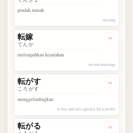
pindah rumah
moving
転嫁
Dengarkan 
てんか
melimpahkan kesalahan
second marriage
転がす
Dengarkan
ころがす
menggelindingkan
to buy and sell (quickly for a profit)
転がる
Dengarkan