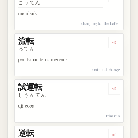
こうてん
membaik
changing for the better
流転
Dengarkan 
るてん
perubahan terus-menerus
continual change
試運転
Dengarkan
しうんてん
uji coba
trial run
逆転