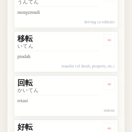
うんてん
mengemudi
driving (a vehicle)
移転
Dengarkan 
いてん
pindah
transfer (of deeds, property, etc.)
回転
Dengarkan 
かいてん
rotasi
slalom
好転
Dengarkan 