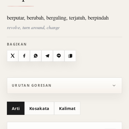
berputar, berubah, berguling, terjatuh, berpindah
revolve, turn around, change
BAGIKAN
X
Facebook
WhatsApp
Telegram
Line
Salin
URUTAN GORESAN
Arti
Kosakata
Kalimat