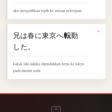
aku mengalihkan topik ke urusan pekerjaan.
転
兄は春に東京へ
勤
Denga
した。
kakak laki-lakiku dipindahkan kerja ke tokyo
pada musim semi.
日