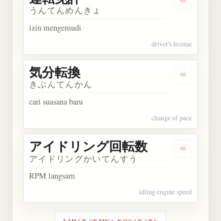
Dengarkan
うんてんめんきょ
izin mengemudi
driver's license
気分転換
Dengarkan
きぶんてんかん
cari suasana baru
change of pace
アイドリング回転数
Dengark
アイドリングかいてんすう
RPM langsam
idling engine speed