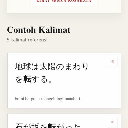
LIHAT SEMUA KOSAKATA
Contoh Kalimat
5 kalimat referensi
地球は太陽のまわり
Denga
転
を
する。
bumi berputar mengelilingi matahari.
転
石が坂を
がった。
Denga