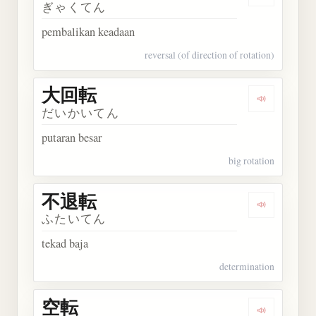
Dengarkan 
ぎゃくてん
pembalikan keadaan
reversal (of direction of rotation)
大回転
Dengarkan
だいかいてん
putaran besar
big rotation
不退転
Dengarkan
ふたいてん
tekad baja
determination
空転