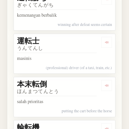
Dengarkan
ぎゃくてんがち
kemenangan berbalik
winning after defeat seems certain
運転士
Dengarkan
うんてんし
masinis
(professional) driver (of a taxi, train, etc.)
本末転倒
Dengarkan
ほんまつてんとう
salah prioritas
putting the cart before the horse
輪転機