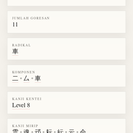
JUMLAH GORESAN
11
RADIKAL
車
KOMPONEN
二
•
厶
•
車
KANJI KENTEI
Level 8
KANJI MIRIP
雲
•
魂
•
䢵
•
耘
•
紜
•
云
•
会