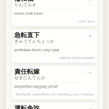
Dengarkan
りんてんき
mesin cetak rotasi
rotary press
急転直下
Dengarkan
きゅうてんちょっか
perubahan drastis yang cepat
suddenly and precipitately
責任転嫁
Dengarkan
せきにんてんか
pengalihan tanggung jawab
shifting the responsibility (for something) on to (someone)
運転免許