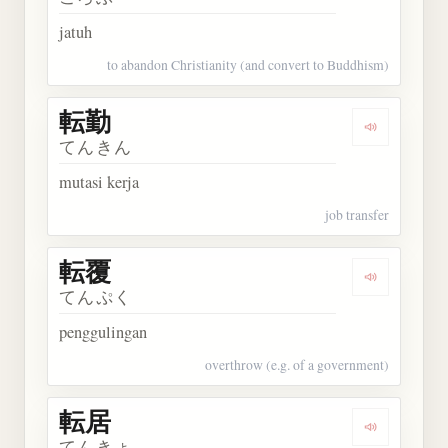
jatuh
to abandon Christianity (and convert to Buddhism)
転勤
Dengarkan 
てんきん
mutasi kerja
job transfer
転覆
Dengarkan 
てんぷく
penggulingan
overthrow (e.g. of a government)
転居
Dengarkan 
てんきょ