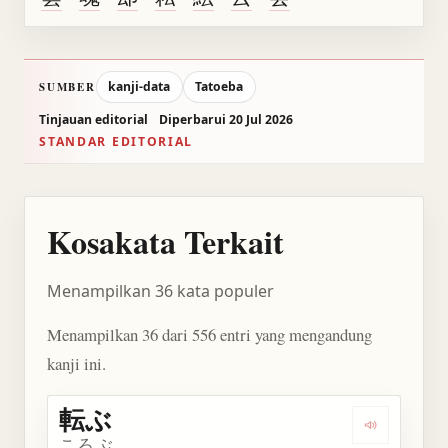
kanji-data
Tatoeba
SUMBER
Tinjauan editorial
Diperbarui 20 Jul 2026
STANDAR EDITORIAL
Kosakata Terkait
Menampilkan 36 kata populer
Menampilkan 36 dari 556 entri yang mengandung
kanji ini.
転ぶ
Dengarkan 
ころぶ