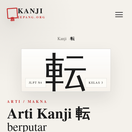
KANJI
日本
JEPANG.ORG
転
Kanji
転
JLPT N4
KELAS 3
ARTI / MAKNA
Arti Kanji 転
berputar