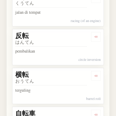
Dengarkan 
くうてん
jalan di tempat
racing (of an engine)
反転
Dengarkan 
はんてん
pembalikan
circle inversion
横転
Dengarkan 
おうてん
terguling
barrel roll
自転車