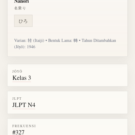
Nanori
名乗り
ひろ
Varian: 转 (Itaiji) • Bentuk Lama: 轉 • Tahun Ditambahkan
(Jōyō): 1946
JŌYŌ
Kelas 3
JLPT
JLPT N4
FREKUENSI
#327