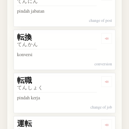
てんにん
pindah jabatan
change of post
転換
Dengarkan 
てんかん
konversi
conversion
転職
Dengarkan 
てんしょく
pindah kerja
change of job
運転
Dengarkan 