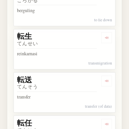
ころがる
berguling
to lie down
転生
Dengarkan 
てんせい
reinkarnasi
transmigration
転送
Dengarkan 
てんそう
transfer
transfer (of data)
転任
Dengarkan 